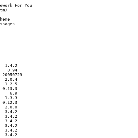
ework For You

tm)

heme

ssages.

  1.4.2

   0.94

 20050729

  2.0.4

  1.2.5

 0.13.3

    6.9

  1.3.3

 0.12.3

  2.0.0

  3.4.2

  3.4.2

  3.4.2

  3.4.2

  3.4.2

  3.4.2
