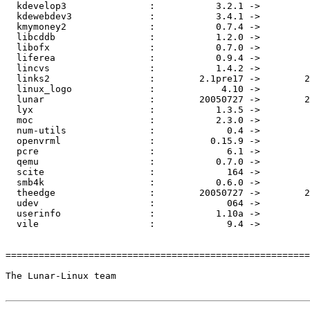
  kdevelop3               :           3.2.1 ->         
  kdewebdev3              :           3.4.1 ->         
  kmymoney2               :           0.7.4 ->         
  libcddb                 :           1.2.0 ->         
  libofx                  :           0.7.0 ->         
  liferea                 :           0.9.4 ->         
  lincvs                  :           1.4.2 ->         
  links2                  :        2.1pre17 ->        2
  linux_logo              :            4.10 ->         
  lunar                   :        20050727 ->        2
  lyx                     :           1.3.5 ->         
  moc                     :           2.3.0 ->         
  num-utils               :             0.4 ->         
  openvrml                :          0.15.9 ->         
  pcre                    :             6.1 ->         
  qemu                    :           0.7.0 ->         
  scite                   :             164 ->         
  smb4k                   :           0.6.0 ->         
  theedge                 :        20050727 ->        2
  udev                    :             064 ->         
  userinfo                :           1.10a ->         
  vile                    :             9.4 ->         
=======================================================
The Lunar-Linux team
