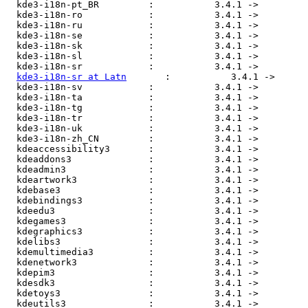
  kde3-i18n-pt_BR         :           3.4.1 ->         
  kde3-i18n-ro            :           3.4.1 ->         
  kde3-i18n-ru            :           3.4.1 ->         
  kde3-i18n-se            :           3.4.1 ->         
  kde3-i18n-sk            :           3.4.1 ->         
  kde3-i18n-sl            :           3.4.1 ->         
  kde3-i18n-sr            :           3.4.1 ->         
kde3-i18n-sr at Latn
       :           3.4.1 ->      
  kde3-i18n-sv            :           3.4.1 ->         
  kde3-i18n-ta            :           3.4.1 ->         
  kde3-i18n-tg            :           3.4.1 ->         
  kde3-i18n-tr            :           3.4.1 ->         
  kde3-i18n-uk            :           3.4.1 ->         
  kde3-i18n-zh_CN         :           3.4.1 ->         
  kdeaccessibility3       :           3.4.1 ->         
  kdeaddons3              :           3.4.1 ->         
  kdeadmin3               :           3.4.1 ->         
  kdeartwork3             :           3.4.1 ->         
  kdebase3                :           3.4.1 ->         
  kdebindings3            :           3.4.1 ->         
  kdeedu3                 :           3.4.1 ->         
  kdegames3               :           3.4.1 ->         
  kdegraphics3            :           3.4.1 ->         
  kdelibs3                :           3.4.1 ->         
  kdemultimedia3          :           3.4.1 ->         
  kdenetwork3             :           3.4.1 ->         
  kdepim3                 :           3.4.1 ->         
  kdesdk3                 :           3.4.1 ->         
  kdetoys3                :           3.4.1 ->         
  kdeutils3               :           3.4.1 ->         