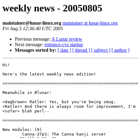
weekly news - 20050805
maintainer@lunar-linux.org
maintainer at lunar-linux.org
Fri Aug 5 12:36:40 UTC 2005
Previous message:
A Lunar review
Next message:
entrance-cvs startup
Messages sorted by:
[ date ]
[ thread ]
[ subject ]
[ author ]
Hi!

Here's the latest weekly news edition!

=======================================================
Meanwhile in #lunar:

<dagbrown> Ratler: Yes, but you're being smug.

<Ratler> And there is always room for improvement, I'm 
<sofar> bleh perl--

=======================================================
New modules: (9)

        Canna-37p3: The Canna kanji server
