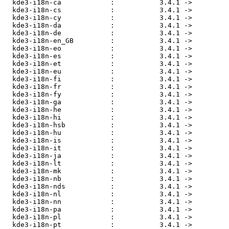
  kde3-i18n-ca            :           3.4.1 ->         
  kde3-i18n-cs            :           3.4.1 ->         
  kde3-i18n-cy            :           3.4.1 ->         
  kde3-i18n-da            :           3.4.1 ->         
  kde3-i18n-de            :           3.4.1 ->         
  kde3-i18n-en_GB         :           3.4.1 ->         
  kde3-i18n-eo            :           3.4.1 ->         
  kde3-i18n-es            :           3.4.1 ->         
  kde3-i18n-et            :           3.4.1 ->         
  kde3-i18n-eu            :           3.4.1 ->         
  kde3-i18n-fi            :           3.4.1 ->         
  kde3-i18n-fr            :           3.4.1 ->         
  kde3-i18n-fy            :           3.4.1 ->         
  kde3-i18n-ga            :           3.4.1 ->         
  kde3-i18n-he            :           3.4.1 ->         
  kde3-i18n-hi            :           3.4.1 ->         
  kde3-i18n-hsb           :           3.4.1 ->         
  kde3-i18n-hu            :           3.4.1 ->         
  kde3-i18n-is            :           3.4.1 ->         
  kde3-i18n-it            :           3.4.1 ->         
  kde3-i18n-ja            :           3.4.1 ->         
  kde3-i18n-lt            :           3.4.1 ->         
  kde3-i18n-mk            :           3.4.1 ->         
  kde3-i18n-nb            :           3.4.1 ->         
  kde3-i18n-nds           :           3.4.1 ->         
  kde3-i18n-nl            :           3.4.1 ->         
  kde3-i18n-nn            :           3.4.1 ->         
  kde3-i18n-pa            :           3.4.1 ->         
  kde3-i18n-pl            :           3.4.1 ->         
  kde3-i18n-pt            :           3.4.1 ->         