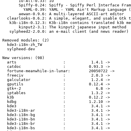
       IO-All-0.33: IO

       Spiffy-0.24: Spiffy - Spiffy Perl Interface Fram
         YAML-0.39: YAML - YAML Ain't Markup Language (
       aewan-0.9.6: A multi-layered ASCII-art editor

  clearlooks-0.6.2: A simple, elegant, and usable Gtk t
   k3b-i18n-0.12.3: K3b-i18n contains translated k3b me
       kinput2-3.1: The kinput2 japanese input method

   sylpheed2-2.0.0: an e-mail client (and news reader)

Removed modules: (2)

  kde3-i18n-zh_TW

  sylpheed-dev

New versions: (98)

  arts                    :           1.4.1 ->         
  catdoc                  :          0.93.3 ->         
  fortune-meanwhile-in-lunar:        20050722 ->       
  freeciv                 :           2.0.3 ->         
  galculator              :           1.2.4 ->         
  gputils                 :          0.12.4 ->         
  gtk+-2                  :             6.8 ->         
  iptables                :           1.3.2 ->         
  k3b                     :          0.12.2 ->         
  kdbg                    :          1.2.10 ->         
  kde3                    :           3.4.1 ->         
  kde3-i18n-ar            :           3.4.1 ->         
  kde3-i18n-bg            :           3.4.1 ->         
  kde3-i18n-bn            :           3.4.1 ->         
  kde3-i18n-br            :           3.4.1 ->         
  kde3-i18n-bs            :           3.4.1 ->         