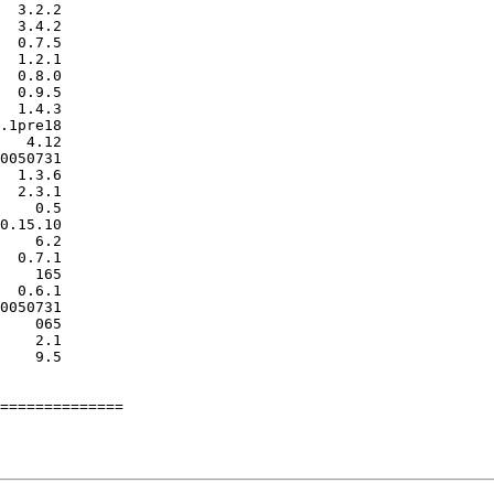
  3.2.2

  3.4.2

  0.7.5

  1.2.1

  0.8.0

  0.9.5

  1.4.3

.1pre18

   4.12

0050731

  1.3.6

  2.3.1

    0.5

0.15.10

    6.2

  0.7.1

    165

  0.6.1

0050731

    065

    2.1

    9.5

==============
