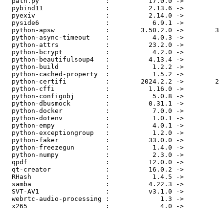
  path.py                 :          17.0.0 ->          17.1.1

  pybind11                :          2.13.6 ->           3.0.1

  pyexiv                  :          2.14.0 ->          2.15.4

  pyside6                 :           6.9.1 ->           6.9.2

  python-apsw             :        3.50.2.0 ->        3.50.4.0

  python-async-timeout    :           4.0.3 ->           5.0.1

  python-attrs            :          23.2.0 ->          25.3.0

  python-bcrypt           :           4.2.0 ->           4.3.0

  python-beautifulsoup4   :          4.13.4 ->          4.13.5

  python-build            :           1.2.2 ->           1.3.0

  python-cached-property  :           1.5.2 ->           2.0.1

  python-certifi          :        2024.2.2 ->        2025.8.3

  python-cffi             :          1.16.0 ->          1.17.1

  python-configobj        :           5.0.8 ->           5.0.9

  python-dbusmock         :          0.31.1 ->          0.36.0

  python-docker           :           7.0.0 ->           7.1.0

  python-dotenv           :           1.0.1 ->           1.1.1

  python-empy             :           4.0.1 ->             4.2

  python-exceptiongroup   :           1.2.0 ->           1.3.0

  python-faker            :          33.0.0 ->          37.6.0

  python-freezegun        :           1.4.0 ->           1.5.5

  python-numpy            :           2.3.0 ->           2.3.2

  qpdf                    :          12.0.0 ->          12.2.0

  qt-creator              :          16.0.2 ->          17.0.1

  RHash                   :           1.4.5 ->           1.4.6

  samba                   :          4.22.3 ->          4.22.4

  SVT-AV1                 :          v3.1.0 ->          v3.1.2

  webrtc-audio-processing :             1.3 ->             2.1

  x265                    :             4.0 ->             4.1
