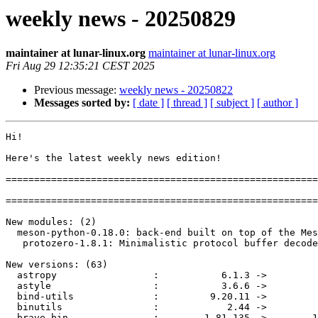
weekly news - 20250829
maintainer at lunar-linux.org
maintainer at lunar-linux.org
Fri Aug 29 12:35:21 CEST 2025
Previous message:
weekly news - 20250822
Messages sorted by:
[ date ]
[ thread ]
[ subject ]
[ author ]
Hi!

Here's the latest weekly news edition!

=======================================================
=======================================================
New modules: (2)

  meson-python-0.18.0: back-end built on top of the Meson build system

   protozero-1.8.1: Minimalistic protocol buffer decoder and encoder in C++

New versions: (63)

  astropy                 :           6.1.3 ->           7.1.0

  astyle                  :           3.6.6 ->          3.6.12

  bind-utils              :         9.20.11 ->         9.20.12

  binutils                :            2.44 ->            2.45

  brave-bin               :        1.81.135 ->        1.81.136
