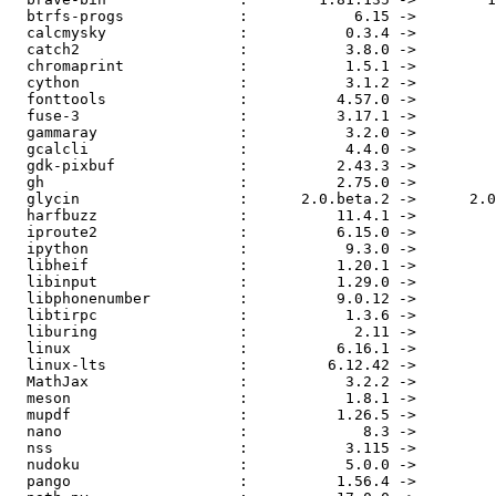
  btrfs-progs             :            6.15 ->            6.16

  calcmysky               :           0.3.4 ->           0.3.5

  catch2                  :           3.8.0 ->          3.10.0

  chromaprint             :           1.5.1 ->           1.6.0

  cython                  :           3.1.2 ->           3.1.3

  fonttools               :          4.57.0 ->          4.59.2

  fuse-3                  :          3.17.1 ->          3.17.4

  gammaray                :           3.2.0 ->           3.2.1

  gcalcli                 :           4.4.0 ->           4.5.1

  gdk-pixbuf              :          2.43.3 ->          2.43.5

  gh                      :          2.75.0 ->          2.78.0

  glycin                  :      2.0.beta.2 ->      2.0.beta.3

  harfbuzz                :          11.4.1 ->          11.4.4

  iproute2                :          6.15.0 ->          6.16.0

  ipython                 :           9.3.0 ->           9.4.0

  libheif                 :          1.20.1 ->          1.20.2

  libinput                :          1.29.0 ->          1.29.1

  libphonenumber          :          9.0.12 ->          9.0.13

  libtirpc                :           1.3.6 ->           1.3.7

  liburing                :            2.11 ->            2.12

  linux                   :          6.16.1 ->          6.16.3

  linux-lts               :         6.12.42 ->         6.12.43

  MathJax                 :           3.2.2 ->           4.0.0

  meson                   :           1.8.1 ->           1.8.4

  mupdf                   :          1.26.5 ->          1.26.7

  nano                    :             8.3 ->             8.6

  nss                     :           3.115 ->         3.115.1

  nudoku                  :           5.0.0 ->           6.0.0

  pango                   :          1.56.4 ->          1.57.0
