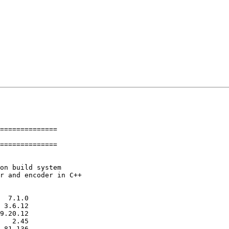
==============

==============
