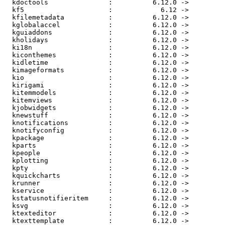
  kdoctools               :          6.12.0 ->          6.13.0

  kf5                     :            6.12 ->            6.13

  kfilemetadata           :          6.12.0 ->          6.13.0

  kglobalaccel            :          6.12.0 ->          6.13.0

  kguiaddons              :          6.12.0 ->          6.13.0

  kholidays               :          6.12.0 ->          6.13.0

  ki18n                   :          6.12.0 ->          6.13.0

  kiconthemes             :          6.12.0 ->          6.13.0

  kidletime               :          6.12.0 ->          6.13.0

  kimageformats           :          6.12.0 ->          6.13.0

  kio                     :          6.12.0 ->          6.13.0

  kirigami                :          6.12.0 ->          6.13.0

  kitemmodels             :          6.12.0 ->          6.13.0

  kitemviews              :          6.12.0 ->          6.13.0

  kjobwidgets             :          6.12.0 ->          6.13.0

  knewstuff               :          6.12.0 ->          6.13.0

  knotifications          :          6.12.0 ->          6.13.0

  knotifyconfig           :          6.12.0 ->          6.13.0

  kpackage                :          6.12.0 ->          6.13.0

  kparts                  :          6.12.0 ->          6.13.0

  kpeople                 :          6.12.0 ->          6.13.0

  kplotting               :          6.12.0 ->          6.13.0

  kpty                    :          6.12.0 ->          6.13.0

  kquickcharts            :          6.12.0 ->          6.13.0

  krunner                 :          6.12.0 ->          6.13.0

  kservice                :          6.12.0 ->          6.13.0

  kstatusnotifieritem     :          6.12.0 ->          6.13.0

  ksvg                    :          6.12.0 ->          6.13.0

  ktexteditor             :          6.12.0 ->          6.13.0

  ktexttemplate           :          6.12.0 ->          6.13.0
