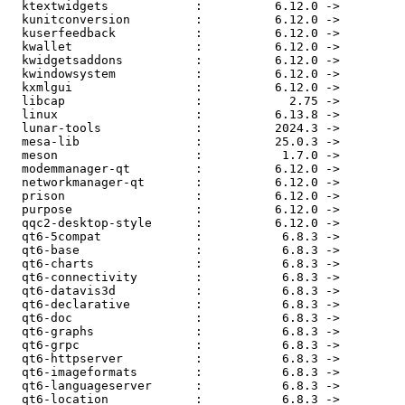
  ktextwidgets            :          6.12.0 ->          6.13.0

  kunitconversion         :          6.12.0 ->          6.13.0

  kuserfeedback           :          6.12.0 ->          6.13.0

  kwallet                 :          6.12.0 ->          6.13.0

  kwidgetsaddons          :          6.12.0 ->          6.13.0

  kwindowsystem           :          6.12.0 ->          6.13.0

  kxmlgui                 :          6.12.0 ->          6.13.0

  libcap                  :            2.75 ->            2.76

  linux                   :          6.13.8 ->          6.14.2

  lunar-tools             :          2024.3 ->          2025.1

  mesa-lib                :          25.0.3 ->          25.0.4

  meson                   :           1.7.0 ->           1.7.2

  modemmanager-qt         :          6.12.0 ->          6.13.0

  networkmanager-qt       :          6.12.0 ->          6.13.0

  prison                  :          6.12.0 ->          6.13.0

  purpose                 :          6.12.0 ->          6.13.0

  qqc2-desktop-style      :          6.12.0 ->          6.13.0

  qt6-5compat             :           6.8.3 ->           6.9.0

  qt6-base                :           6.8.3 ->           6.9.0

  qt6-charts              :           6.8.3 ->           6.9.0

  qt6-connectivity        :           6.8.3 ->           6.9.0

  qt6-datavis3d           :           6.8.3 ->           6.9.0

  qt6-declarative         :           6.8.3 ->           6.9.0

  qt6-doc                 :           6.8.3 ->           6.9.0

  qt6-graphs              :           6.8.3 ->           6.9.0

  qt6-grpc                :           6.8.3 ->           6.9.0

  qt6-httpserver          :           6.8.3 ->           6.9.0

  qt6-imageformats        :           6.8.3 ->           6.9.0

  qt6-languageserver      :           6.8.3 ->           6.9.0

  qt6-location            :           6.8.3 ->           6.9.0
