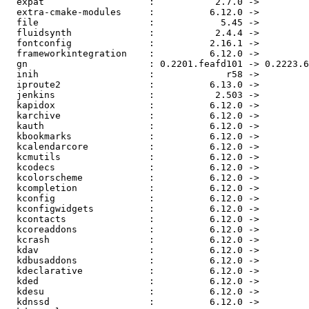
  expat                   :           2.7.0 ->           2.7.1

  extra-cmake-modules     :          6.12.0 ->          6.13.0

  file                    :            5.45 ->            5.46

  fluidsynth              :           2.4.4 ->           2.4.5

  fontconfig              :          2.16.1 ->          2.16.2

  frameworkintegration    :          6.12.0 ->          6.13.0

  gn                      : 0.2201.feafd101 -> 0.2223.6e8e0d6d

  inih                    :             r58 ->             r59

  iproute2                :          6.13.0 ->          6.14.0

  jenkins                 :           2.503 ->           2.505

  kapidox                 :          6.12.0 ->          6.13.0

  karchive                :          6.12.0 ->          6.13.0

  kauth                   :          6.12.0 ->          6.13.0

  kbookmarks              :          6.12.0 ->          6.13.0

  kcalendarcore           :          6.12.0 ->          6.13.0

  kcmutils                :          6.12.0 ->          6.13.0

  kcodecs                 :          6.12.0 ->          6.13.0

  kcolorscheme            :          6.12.0 ->          6.13.0

  kcompletion             :          6.12.0 ->          6.13.0

  kconfig                 :          6.12.0 ->          6.13.0

  kconfigwidgets          :          6.12.0 ->          6.13.0

  kcontacts               :          6.12.0 ->          6.13.0

  kcoreaddons             :          6.12.0 ->          6.13.0

  kcrash                  :          6.12.0 ->          6.13.0

  kdav                    :          6.12.0 ->          6.13.0

  kdbusaddons             :          6.12.0 ->          6.13.0

  kdeclarative            :          6.12.0 ->          6.13.0

  kded                    :          6.12.0 ->          6.13.0

  kdesu                   :          6.12.0 ->          6.13.0

  kdnssd                  :          6.12.0 ->          6.13.0
