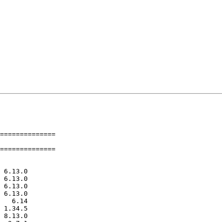
==============

==============
