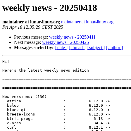
weekly news - 20250418
maintainer at lunar-linux.org
maintainer at lunar-linux.org
Fri Apr 18 12:35:29 CEST 2025
Previous message:
weekly news - 20250411
Next message:
weekly news - 20250425
Messages sorted by:
[ date ]
[ thread ]
[ subject ]
[ author ]
Hi!

Here's the latest weekly news edition!

=======================================================
=======================================================
New versions: (130)

  attica                  :          6.12.0 ->          6.13.0

  baloo                   :          6.12.0 ->          6.13.0

  bluez-qt                :          6.12.0 ->          6.13.0

  breeze-icons            :          6.12.0 ->          6.13.0

  btrfs-progs             :            6.13 ->            6.14

  c-ares                  :          1.34.4 ->          1.34.5

  curl                    :          8.12.1 ->          8.13.0
