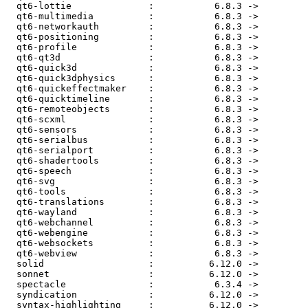
  qt6-lottie              :           6.8.3 ->           6.9.0

  qt6-multimedia          :           6.8.3 ->           6.9.0

  qt6-networkauth         :           6.8.3 ->           6.9.0

  qt6-positioning         :           6.8.3 ->           6.9.0

  qt6-profile             :           6.8.3 ->           6.9.0

  qt6-qt3d                :           6.8.3 ->           6.9.0

  qt6-quick3d             :           6.8.3 ->           6.9.0

  qt6-quick3dphysics      :           6.8.3 ->           6.9.0

  qt6-quickeffectmaker    :           6.8.3 ->           6.9.0

  qt6-quicktimeline       :           6.8.3 ->           6.9.0

  qt6-remoteobjects       :           6.8.3 ->           6.9.0

  qt6-scxml               :           6.8.3 ->           6.9.0

  qt6-sensors             :           6.8.3 ->           6.9.0

  qt6-serialbus           :           6.8.3 ->           6.9.0

  qt6-serialport          :           6.8.3 ->           6.9.0

  qt6-shadertools         :           6.8.3 ->           6.9.0

  qt6-speech              :           6.8.3 ->           6.9.0

  qt6-svg                 :           6.8.3 ->           6.9.0

  qt6-tools               :           6.8.3 ->           6.9.0

  qt6-translations        :           6.8.3 ->           6.9.0

  qt6-wayland             :           6.8.3 ->           6.9.0

  qt6-webchannel          :           6.8.3 ->           6.9.0

  qt6-webengine           :           6.8.3 ->           6.9.0

  qt6-websockets          :           6.8.3 ->           6.9.0

  qt6-webview             :           6.8.3 ->           6.9.0

  solid                   :          6.12.0 ->          6.13.0

  sonnet                  :          6.12.0 ->          6.13.0

  spectacle               :           6.3.4 ->         24.12.3

  syndication             :          6.12.0 ->          6.13.0

  syntax-highlighting     :          6.12.0 ->          6.13.0
