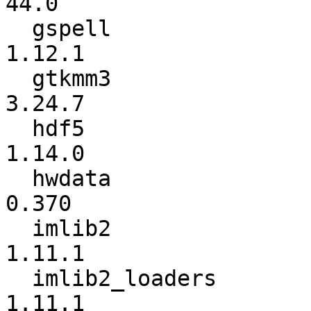
44.0

  gspell                  :           1.8.3 ->          
1.12.1

  gtkmm3                  :          3.24.6 ->          
3.24.7

  hdf5                    :          1.13.1 ->          
1.14.0

  hwdata                  :           0.367 ->           
0.370

  imlib2                  :          1.11.0 ->          
1.11.1

  imlib2_loaders          :          1.11.0 ->          
1.11.1
