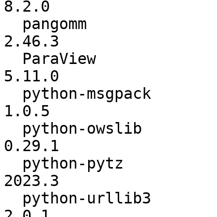
8.2.0

  pangomm                 :          2.46.2 ->          
2.46.3

  ParaView                :          5.10.1 ->          
5.11.0

  python-msgpack          :           1.0.4 ->           
1.0.5

  python-owslib           :          0.27.2 ->          
0.29.1

  python-pytz             :        2022.7.1 ->          
2023.3

  python-urllib3          :         1.26.13 ->           
2.0.1
