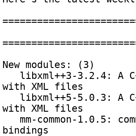
=======================
=======================
New modules: (3)

   libxml++3-3.2.4: A C++ interface for working 
with XML files

   libxml++5-5.0.3: A C++ interface for working 
with XML files

   mm-common-1.0.5: common build files of C++ 
bindings
