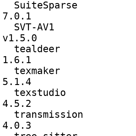
  SuiteSparse             :           6.0.0 ->           
7.0.1

  SVT-AV1                 :          v1.4.1 ->          
v1.5.0

  tealdeer                :           1.5.0 ->           
1.6.1

  texmaker                :           5.1.3 ->           
5.1.4

  texstudio               :           4.5.1 ->           
4.5.2

  transmission            :           4.0.1 ->           
4.0.3
