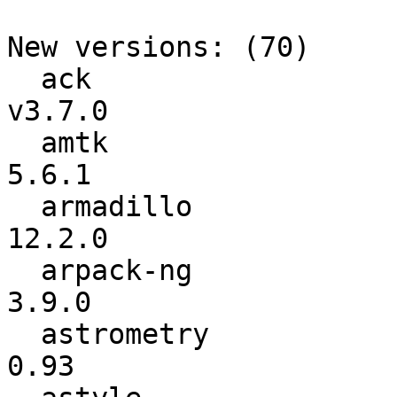
New versions: (70)

  ack                     :          v3.6.0 ->          
v3.7.0

  amtk                    :           5.2.0 ->           
5.6.1

  armadillo               :          11.0.1 ->          
12.2.0

  arpack-ng               :           3.8.0 ->           
3.9.0

  astrometry              :            0.91 ->            
0.93
