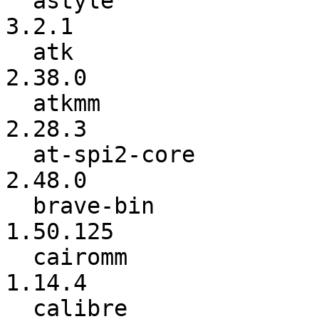
  astyle                  :             3.1 ->           
3.2.1

  atk                     :          2.36.0 ->          
2.38.0

  atkmm                   :          2.28.1 ->          
2.28.3

  at-spi2-core            :          2.44.0 ->          
2.48.0

  brave-bin               :        1.48.164 ->        
1.50.125

  cairomm                 :          1.12.2 ->          
1.14.4

  calibre                 :          6.15.1 ->          