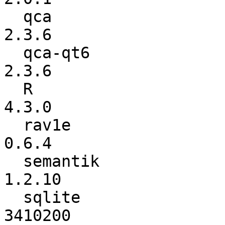
  qca                     :           2.3.5 ->           
2.3.6

  qca-qt6                 :           2.3.4 ->           
2.3.6

  R                       :           4.2.2 ->           
4.3.0

  rav1e                   :           0.6.3 ->           
0.6.4

  semantik                :           1.2.8 ->          
1.2.10

  sqlite                  :         3400100 ->         
3410200
