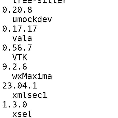
  tree-sitter             :          0.20.0 ->          
0.20.8

  umockdev                :         0.17.13 ->         
0.17.17

  vala                    :          0.54.7 ->          
0.56.7

  VTK                     :           9.1.0 ->           
9.2.6

  wxMaxima                :         23.02.1 ->         
23.04.1

  xmlsec1                 :          1.2.36 ->           
1.3.0

  xsel                    :           1.2.0 ->           