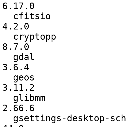
6.17.0

  cfitsio                 :           4.0.0 ->           
4.2.0

  cryptopp                :           8.6.0 ->           
8.7.0

  gdal                    :           3.6.2 ->           
3.6.4

  geos                    :          3.11.1 ->          
3.11.2

  glibmm                  :          2.66.0 ->          
2.66.6

  gsettings-desktop-schemas:          3.38.0 ->            