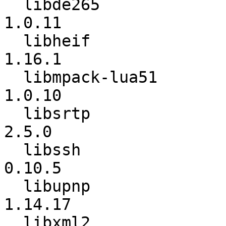
  libde265                :          1.0.10 ->          
1.0.11

  libheif                 :          1.15.2 ->          
1.16.1

  libmpack-lua51          :           1.0.9 ->          
1.0.10

  libsrtp                 :           2.4.2 ->           
2.5.0

  libssh                  :          0.10.4 ->          
0.10.5

  libupnp                 :         1.14.15 ->         
1.14.17

  libxml2                 :          2.10.3 ->          