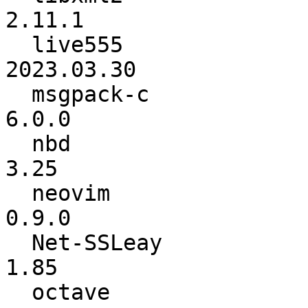
2.11.1

  live555                 :      2022.10.01 ->      
2023.03.30

  msgpack-c               :           5.0.0 ->           
6.0.0

  nbd                     :            3.24 ->            
3.25

  neovim                  :           0.8.3 ->           
0.9.0

  Net-SSLeay              :            1.84 ->            
1.85

  octave                  :           8.1.0 ->           