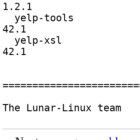
1.2.1

  yelp-tools              :          3.38.0 ->            
42.1

  yelp-xsl                :          3.38.3 ->            
42.1

=======================
The Lunar-Linux team
