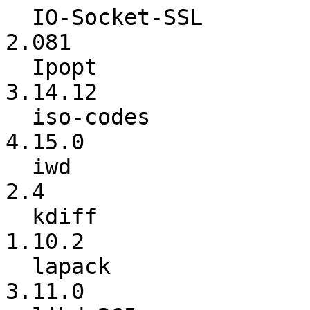
  IO-Socket-SSL           :           2.070 ->           
2.081

  Ipopt                   :          3.14.6 ->         
3.14.12

  iso-codes               :          4.13.0 ->          
4.15.0

  iwd                     :            1.29 ->             
2.4

  kdiff                   :          1.10.1 ->          
1.10.2

  lapack                  :            3.11 ->          
3.11.0
