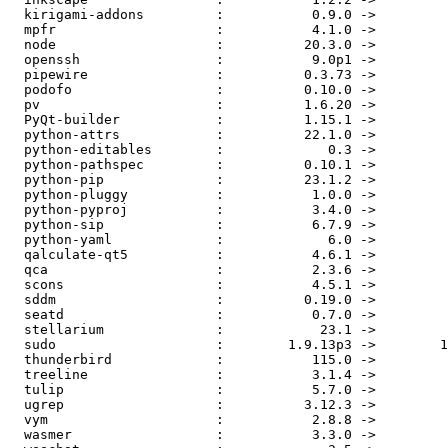
  kirigami-addons         :           0.9.0 ->          0.10.0

  mpfr                    :           4.1.0 ->           4.2.0

  node                    :          20.3.0 ->          20.5.0

  openssh                 :           9.0p1 ->           9.3p2

  pipewire                :          0.3.73 ->          0.3.75

  podofo                  :          0.10.0 ->          0.10.1

  pv                      :          1.6.20 ->           1.7.0

  PyQt-builder            :          1.15.1 ->          1.15.2

  python-attrs            :          22.1.0 ->          23.1.0

  python-editables        :             0.3 ->             0.5

  python-pathspec         :          0.10.1 ->          0.11.1

  python-pip              :          23.1.2 ->          23.2.1

  python-pluggy           :           1.0.0 ->           1.2.0

  python-pyproj           :           3.4.0 ->           3.6.0

  python-sip              :           6.7.9 ->          6.7.10

  python-yaml             :             6.0 ->           6.0.1

  qalculate-qt5           :           4.6.1 ->           4.7.0

  qca                     :           2.3.6 ->           2.3.7

  scons                   :           4.5.1 ->           4.5.2

  sddm                    :          0.19.0 ->          0.20.0

  seatd                   :           0.7.0 ->           0.8.0

  stellarium              :            23.1 ->            23.2

  sudo                    :        1.9.13p3 ->        1.9.14p2

  thunderbird             :           115.0 ->         115.0.1

  treeline                :           3.1.4 ->           3.1.6

  tulip                   :           5.7.0 ->           5.7.2

  ugrep                   :          3.12.3 ->          3.12.4

  vym                     :           2.8.8 ->           2.9.0

  wasmer                  :           3.3.0 ->           4.1.0
