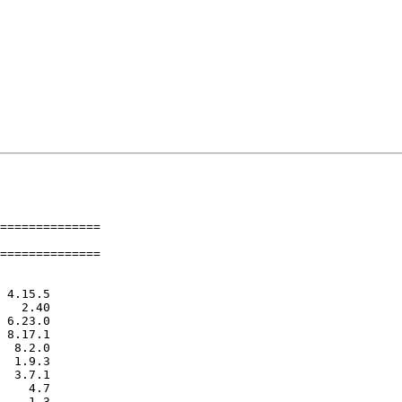
==============

==============
