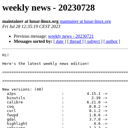
weekly news - 20230728
maintainer at lunar-linux.org
maintainer at lunar-linux.org
Fri Jul 28 12:35:19 CEST 2023
Previous message:
weekly news - 20230721
Messages sorted by:
[ date ]
[ thread ]
[ subject ]
[ author ]
Hi!

Here's the latest weekly news edition!

=======================================================
=======================================================
New versions: (40)

  a2ps                    :          4.15.1 ->          4.15.5

  binutils                :            2.39 ->            2.40

  calibre                 :          6.21.0 ->          6.23.0

  coq                     :           8.8.2 ->          8.17.1

  curl                    :           8.1.2 ->           8.2.0

  fwupd                   :           1.8.6 ->           1.9.3

  gdal                    :           3.7.0 ->           3.7.1

  highlight               :             4.6 ->             4.7

  inkscape                :           1.2.2 ->             1.3
