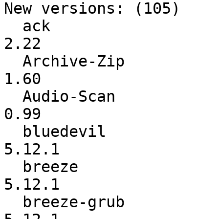
New versions: (105)

  ack                     :            2.18 ->            
2.22

  Archive-Zip             :            1.59 ->            
1.60

  Audio-Scan              :            0.93 ->            
0.99

  bluedevil               :          5.12.0 ->          
5.12.1

  breeze                  :          5.12.0 ->          
5.12.1

  breeze-grub             :          5.12.0 ->          