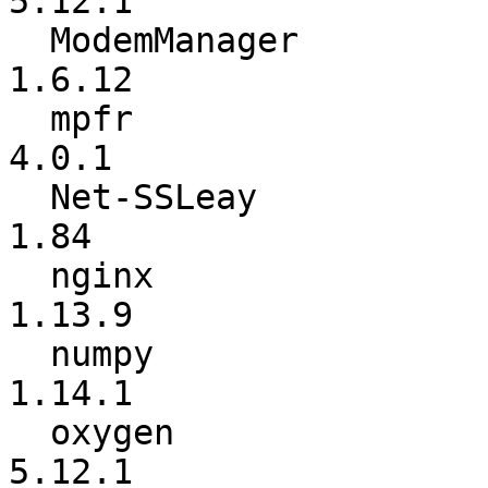
5.12.1

  ModemManager            :           1.6.4 ->          
1.6.12

  mpfr                    :           4.0.0 ->           
4.0.1

  Net-SSLeay              :            1.70 ->            
1.84

  nginx                   :          1.13.6 ->          
1.13.9

  numpy                   :          1.14.0 ->          
1.14.1

  oxygen                  :          5.12.0 ->          
5.12.1
