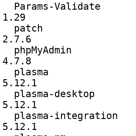
  Params-Validate         :            1.20 ->            
1.29

  patch                   :           2.7.5 ->           
2.7.6

  phpMyAdmin              :           4.7.7 ->           
4.7.8

  plasma                  :          5.12.0 ->          
5.12.1

  plasma-desktop          :          5.12.0 ->          
5.12.1

  plasma-integration      :          5.12.0 ->          
5.12.1
