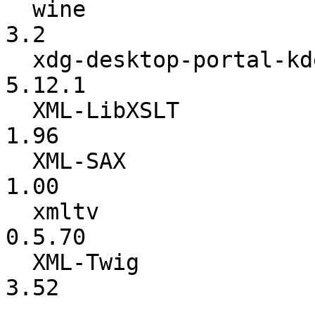
  wine                    :             3.0 ->             
3.2

  xdg-desktop-portal-kde  :          5.12.0 ->          
5.12.1

  XML-LibXSLT             :            1.94 ->            
1.96

  XML-SAX                 :            0.99 ->            
1.00

  xmltv                   :          0.5.67 ->          
0.5.70

  XML-Twig                :            3.49 ->            
3.52
