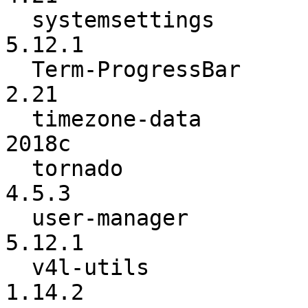
  systemsettings          :          5.12.0 ->          
5.12.1

  Term-ProgressBar        :            2.17 ->            
2.21

  timezone-data           :           2017c ->           
2018c

  tornado                 :           4.5.2 ->           
4.5.3

  user-manager            :          5.12.0 ->          
5.12.1

  v4l-utils               :          1.14.1 ->          
1.14.2
