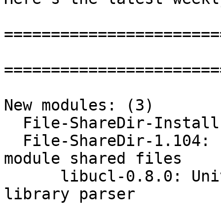
=======================
=======================
New modules: (3)

  File-ShareDir-Install-0.11: Install shared files

  File-ShareDir-1.104: Locate per-dist and per-
module shared files

      libucl-0.8.0: Universal configuration 
library parser
