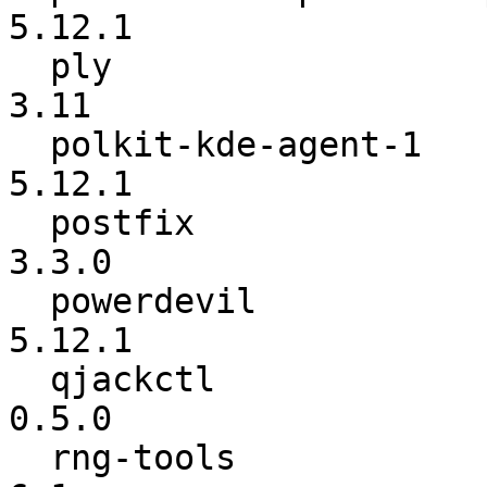
5.12.1

  ply                     :            3.10 ->            
3.11

  polkit-kde-agent-1      :          5.12.0 ->          
5.12.1

  postfix                 :           3.2.5 ->           
3.3.0

  powerdevil              :          5.12.0 ->          
5.12.1

  qjackctl                :           0.4.4 ->           
0.5.0

  rng-tools               :               5 ->             