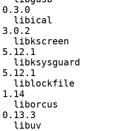
0.3.0

  libical                 :           3.0.1 ->           
3.0.2

  libkscreen              :          5.12.0 ->          
5.12.1

  libksysguard            :          5.12.0 ->          
5.12.1

  liblockfile             :            1.09 ->            
1.14

  liborcus                :          0.13.2 ->          
0.13.3

  libuv                   :          1.19.0 ->          