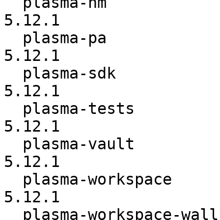
  plasma-nm               :          5.12.0 ->          
5.12.1

  plasma-pa               :          5.12.0 ->          
5.12.1

  plasma-sdk              :          5.12.0 ->          
5.12.1

  plasma-tests            :          5.12.0 ->          
5.12.1

  plasma-vault            :          5.12.0 ->          
5.12.1

  plasma-workspace        :          5.12.0 ->          
5.12.1

  plasma-workspace-wallpapers:          5.12.0 ->          