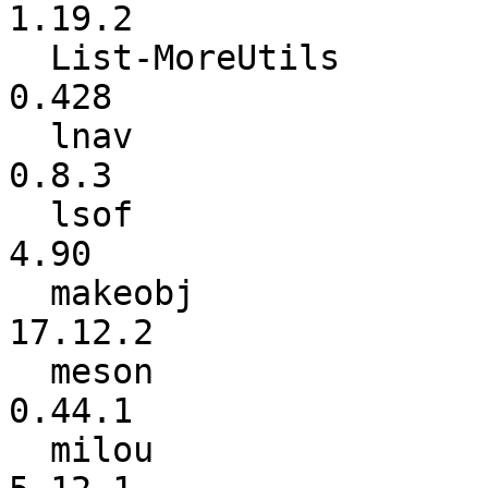
1.19.2

  List-MoreUtils          :           0.413 ->           
0.428

  lnav                    :           0.8.2 ->           
0.8.3

  lsof                    :            4.89 ->            
4.90

  makeobj                 :         17.08.3 ->         
17.12.2

  meson                   :          0.44.0 ->          
0.44.1

  milou                   :          5.12.0 ->          