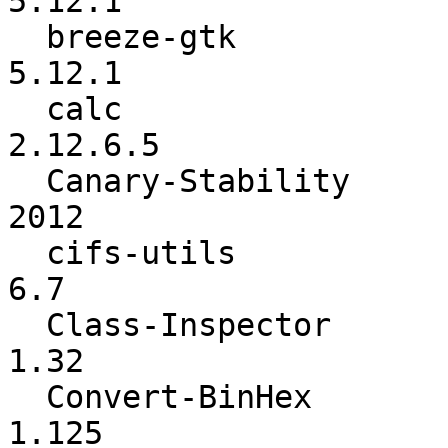
5.12.1

  breeze-gtk              :          5.12.0 ->          
5.12.1

  calc                    :        2.12.6.0 ->        
2.12.6.5

  Canary-Stability        :            2006 ->            
2012

  cifs-utils              :             6.5 ->             
6.7

  Class-Inspector         :            1.28 ->            
1.32

  Convert-BinHex          :           1.123 ->           
1.125
