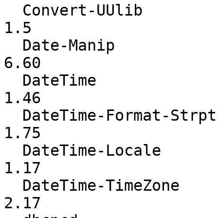
  Convert-UUlib           :             1.4 ->             
1.5

  Date-Manip              :            6.59 ->            
6.60

  DateTime                :            1.20 ->            
1.46

  DateTime-Format-Strptime:            1.56 ->            
1.75

  DateTime-Locale         :            0.46 ->            
1.17

  DateTime-TimeZone       :            1.92 ->            
2.17
