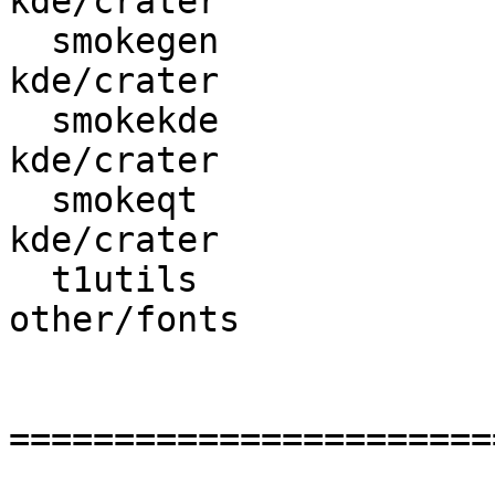
kde/crater

  smokegen                : kde/development ->      
kde/crater

  smokekde                : kde/development ->      
kde/crater

  smokeqt                 : kde/development ->      
kde/crater

  t1utils                 :  other/graphics ->     
other/fonts

=======================