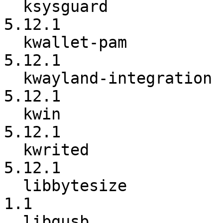
  ksysguard               :          5.12.0 ->          
5.12.1

  kwallet-pam             :          5.12.0 ->          
5.12.1

  kwayland-integration    :          5.12.0 ->          
5.12.1

  kwin                    :          5.12.0 ->          
5.12.1

  kwrited                 :          5.12.0 ->          
5.12.1

  libbytesize             :             1.0 ->             
1.1

  libgusb                 :          0.2.11 ->           