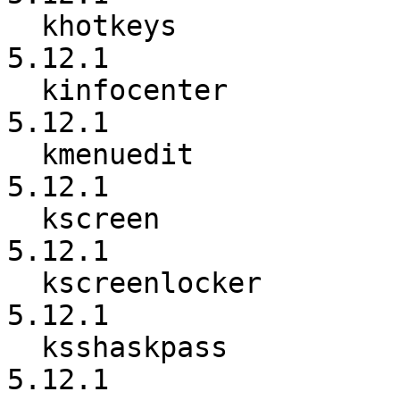
  khotkeys                :          5.12.0 ->          
5.12.1

  kinfocenter             :          5.12.0 ->          
5.12.1

  kmenuedit               :          5.12.0 ->          
5.12.1

  kscreen                 :          5.12.0 ->          
5.12.1

  kscreenlocker           :          5.12.0 ->          
5.12.1

  ksshaskpass             :          5.12.0 ->          
5.12.1
