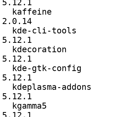
5.12.1

  kaffeine                :          2.0.13 ->          
2.0.14

  kde-cli-tools           :          5.12.0 ->          
5.12.1

  kdecoration             :          5.12.0 ->          
5.12.1

  kde-gtk-config          :          5.12.0 ->          
5.12.1

  kdeplasma-addons        :          5.12.0 ->          
5.12.1

  kgamma5                 :          5.12.0 ->          
5.12.1
