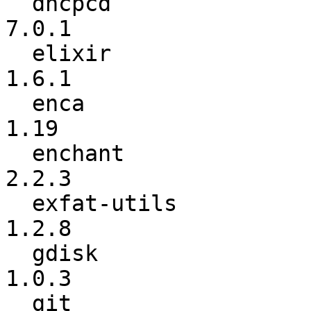
  dhcpcd                  :           7.0.0 ->           
7.0.1

  elixir                  :           1.6.0 ->           
1.6.1

  enca                    :            1.18 ->            
1.19

  enchant                 :           1.6.1 ->           
2.2.3

  exfat-utils             :           1.2.7 ->           
1.2.8

  gdisk                   :           1.0.1 ->           
1.0.3

  git                     :          2.16.1 ->          