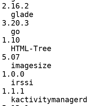
2.16.2

  glade                   :          3.20.2 ->          
3.20.3

  go                      :           1.9.4 ->            
1.10

  HTML-Tree               :            5.03 ->            
5.07

  imagesize               :           0.7.1 ->           
1.0.0

  irssi                   :           1.1.0 ->           
1.1.1

  kactivitymanagerd       :          5.12.0 ->          