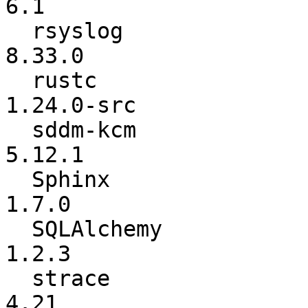
6.1

  rsyslog                 :          8.32.0 ->          
8.33.0

  rustc                   :      1.23.0-src ->      
1.24.0-src

  sddm-kcm                :          5.12.0 ->          
5.12.1

  Sphinx                  :           1.6.6 ->           
1.7.0

  SQLAlchemy              :           1.2.2 ->           
1.2.3

  strace                  :            4.20 ->            
4.21
