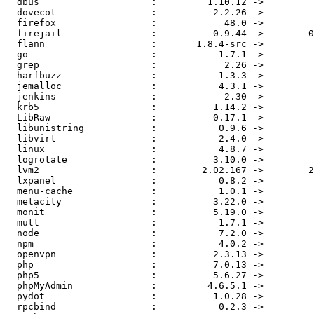
  dbus                    :         1.10.12 ->         1.10.14

  dovecot                 :          2.2.26 ->          2.2.27

  firefox                 :            48.0 ->          50.0.2

  firejail                :          0.9.44 ->        0.9.44.2

  flann                   :       1.8.4-src ->           1.9.1

  go                      :           1.7.1 ->           1.7.4

  grep                    :            2.26 ->            2.27

  harfbuzz                :           1.3.3 ->           1.3.4

  jemalloc                :           4.3.1 ->           4.4.0

  jenkins                 :            2.30 ->            2.35

  krb5                    :          1.14.2 ->          1.14.4

  LibRaw                  :          0.17.1 ->          0.17.2

  libunistring            :           0.9.6 ->           0.9.7

  libvirt                 :           2.4.0 ->           2.5.0

  linux                   :           4.8.7 ->          4.8.11

  logrotate               :          3.10.0 ->          3.11.0

  lvm2                    :        2.02.167 ->        2.02.168

  lxpanel                 :           0.8.2 ->           0.9.1

  menu-cache              :           1.0.1 ->           1.0.2

  metacity                :          3.22.0 ->          3.22.1

  monit                   :          5.19.0 ->          5.20.0

  mutt                    :           1.7.1 ->           1.7.2

  node                    :           7.2.0 ->           7.2.1

  npm                     :           4.0.2 ->           4.0.3

  openvpn                 :          2.3.13 ->          2.3.14

  php                     :          7.0.13 ->           7.1.0

  php5                    :          5.6.27 ->          5.6.28

  phpMyAdmin              :         4.6.5.1 ->         4.6.5.2

  pydot                   :          1.0.28 ->           1.2.3

  rpcbind                 :           0.2.3 ->           0.2.4
