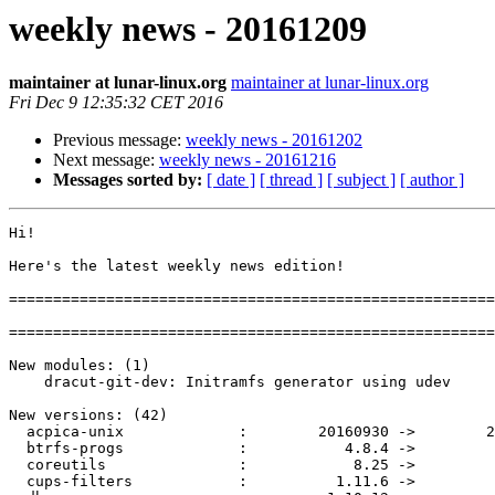
weekly news - 20161209
maintainer at lunar-linux.org
maintainer at lunar-linux.org
Fri Dec 9 12:35:32 CET 2016
Previous message:
weekly news - 20161202
Next message:
weekly news - 20161216
Messages sorted by:
[ date ]
[ thread ]
[ subject ]
[ author ]
Hi!

Here's the latest weekly news edition!

=======================================================
=======================================================
New modules: (1)

    dracut-git-dev: Initramfs generator using udev

New versions: (42)

  acpica-unix             :        20160930 ->        20161117

  btrfs-progs             :           4.8.4 ->           4.8.5

  coreutils               :            8.25 ->            8.26

  cups-filters            :          1.11.6 ->          1.12.0
