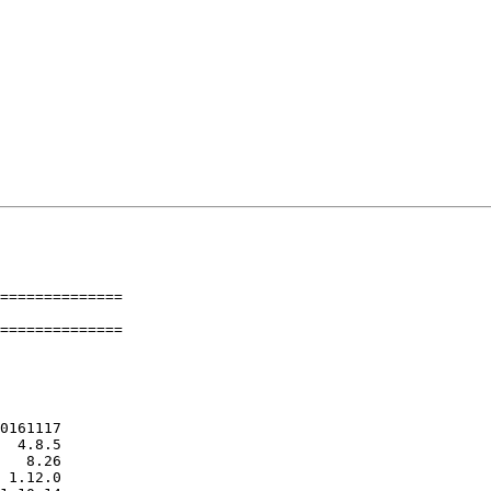
==============

==============
