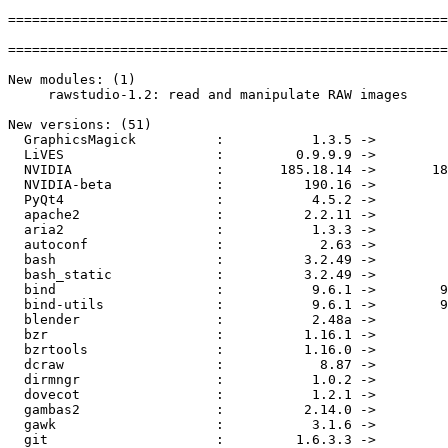
=======================================================
=======================================================
New modules: (1)

     rawstudio-1.2: read and manipulate RAW images

New versions: (51)

  GraphicsMagick          :           1.3.5 ->         
  LiVES                   :         0.9.9.9 ->         
  NVIDIA                  :       185.18.14 ->       18
  NVIDIA-beta             :          190.16 ->         
  PyQt4                   :           4.5.2 ->         
  apache2                 :          2.2.11 ->         
  aria2                   :           1.3.3 ->         
  autoconf                :            2.63 ->         
  bash                    :          3.2.49 ->         
  bash_static             :          3.2.49 ->         
  bind                    :           9.6.1 ->        9
  bind-utils              :           9.6.1 ->        9
  blender                 :           2.48a ->         
  bzr                     :          1.16.1 ->         
  bzrtools                :          1.16.0 ->         
  dcraw                   :            8.87 ->         
  dirmngr                 :           1.0.2 ->         
  dovecot                 :           1.2.1 ->         
  gambas2                 :          2.14.0 ->         
  gawk                    :           3.1.6 ->         
  git                     :         1.6.3.3 ->         