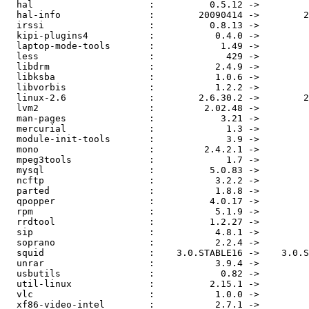
  hal                     :          0.5.12 ->         
  hal-info                :        20090414 ->        2
  irssi                   :          0.8.13 ->         
  kipi-plugins4           :           0.4.0 ->         
  laptop-mode-tools       :            1.49 ->         
  less                    :             429 ->         
  libdrm                  :           2.4.9 ->         
  libksba                 :           1.0.6 ->         
  libvorbis               :           1.2.2 ->         
  linux-2.6               :        2.6.30.2 ->        2
  lvm2                    :         2.02.48 ->         
  man-pages               :            3.21 ->         
  mercurial               :             1.3 ->         
  module-init-tools       :             3.9 ->         
  mono                    :         2.4.2.1 ->         
  mpeg3tools              :             1.7 ->         
  mysql                   :          5.0.83 ->         
  ncftp                   :           3.2.2 ->         
  parted                  :           1.8.8 ->         
  qpopper                 :          4.0.17 ->         
  rpm                     :           5.1.9 ->         
  rrdtool                 :          1.2.27 ->         
  sip                     :           4.8.1 ->         
  soprano                 :           2.2.4 ->         
  squid                   :    3.0.STABLE16 ->    3.0.S
  unrar                   :           3.9.4 ->         
  usbutils                :            0.82 ->         
  util-linux              :          2.15.1 ->         
  vlc                     :           1.0.0 ->         
  xf86-video-intel        :           2.7.1 ->         